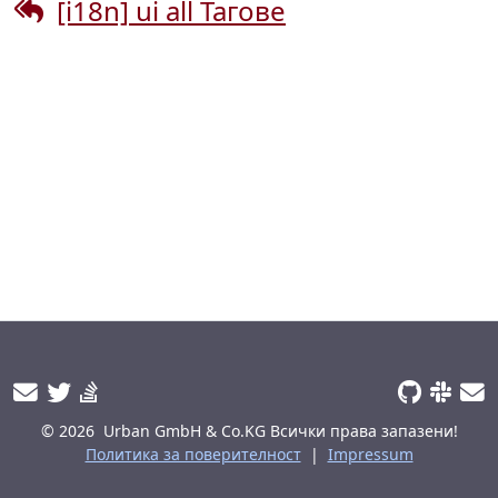
[i18n] ui all Тагове
© 2026
Urban GmbH & Co.KG
Всички права запазени!
Политика за поверителност
|
Impressum