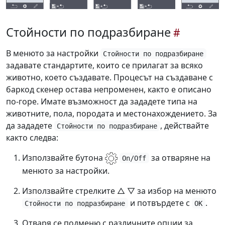
Стойности по подразбиране
В менюто за настройки
Стойности по подразбиране
задавате стандартите, които се прилагат за всяко
животно, което създавате. Процесът на създаване с
баркод скенер остава непроменен, както е описано
по-горе. Имате възможност да зададете типа на
животните, пола, породата и местонахождението. За
да зададете
, действайте
Стойности по подразбиране
както следва:
Използвайте бутона
за отваряне на
On/Off
менюто за настройки.
Използвайте стрелките △ ▽ за избор на менюто
и потвърдете с
.
Стойности по подразбиране
OK
Отваря се подменю с различните опции за