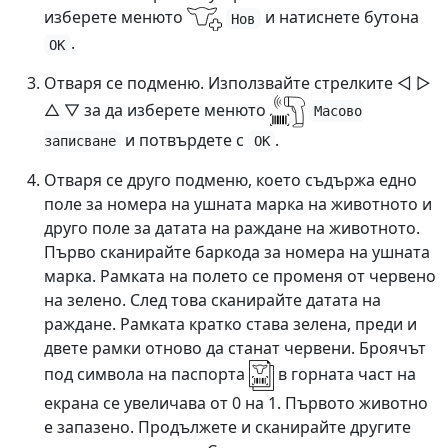
изберете менюто
и натиснете бутона
Нов
.
OK
Отваря се подменю. Използвайте стрелките ◁ ▷
△ ▽ за да изберете менюто
Масово
и потвърдете с
.
записване
OK
Отваря се друго подменю, което съдържа едно
поле за номера на ушната марка на животното и
друго поле за датата на раждане на животното.
Първо сканирайте баркода за номера на ушната
марка. Рамката на полето се променя от червено
на зелено. След това сканирайте датата на
раждане. Рамката кратко става зелена, преди и
двете рамки отново да станат червени. Броячът
под символа на паспорта
в горната част на
екрана се увеличава от 0 на 1. Първото животно
е запазено. Продължете и сканирайте другите