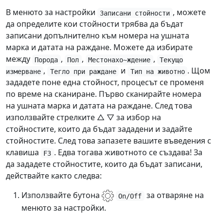
В менюто за настройки
, можете
Записани стойности
да определите кои стойности трябва да бъдат
записани допълнително към номера на ушната
марка и датата на раждане. Можете да избирате
между
,
,
,
Порода
Пол
Местонахо~ждение
Текущо
,
и
. Щом
измерване
Тегло при раждане
Тип на животно
зададете поне една стойност, процесът се променя
по време на сканиране. Първо сканирайте номера
на ушната марка и датата на раждане. След това
използвайте стрелките △ ▽ за избор на
стойностите, които да бъдат зададени и задайте
стойностите. След това запазете вашите въведения с
клавиша
. Едва тогава животното се създава! За
F3
да зададете стойностите, които да бъдат записани,
действайте както следва:
Използвайте бутона
за отваряне на
On/Off
менюто за настройки.