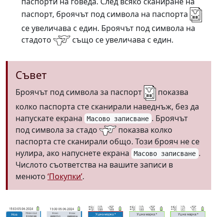
паспорти на говеда. След всяко сканиране на
паспорт, броячът под символа на паспорта
се увеличава с един. Броячът под символа на
стадото
също се увеличава с един.
Съвет
Броячът под символа за паспорт
показва
колко паспорта сте сканирали наведнъж, без да
напускате екрана
. Броячът
Масово записване
под символа за стадо
показва колко
паспорта сте сканирали общо. Този брояч не се
нулира, ако напуснете екрана
.
Масово записване
Числото съответства на вашите записи в
менюто
‘Покупки’
.