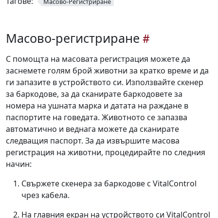
Тагове:
Масово-Регистриране
Масово-регистриране
С помощта на масовата регистрация можете да
заснемете голям брой животни за кратко време и да
ги запазите в устройството си. Използвайте скенер
за баркодове, за да сканирате баркодовете за
номера на ушната марка и датата на раждане в
паспортите на говедата. Животното се запазва
автоматично и веднага можете да сканирате
следващия паспорт. За да извършите масова
регистрация на животни, процедирайте по следния
начин:
Свържете скенера за баркодове с VitalControl
чрез кабела.
На главния екран на устройството си VitalControl