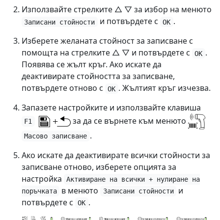
Използвайте стрелките △ ▽ за избор на менюто
и потвърдете с
.
Записани стойности
OK
Изберете желаната стойност за записване с
помощта на стрелките △ ▽ и потвърдете с
.
OK
Появява се жълт кръг. Ако искате да
деактивирате стойността за записване,
потвърдете отново с
. Жълтият кръг изчезва.
OK
Запазете настройките и използвайте клавиша
за да се върнете към менюто
F1
.
Масово записване
Ако искате да деактивирате всички стойности за
записване отново, изберете опцията за
настройка
Активиране на всички + нулиране на
в менюто
и
поръчката
Записани стойности
потвърдете с
.
OK