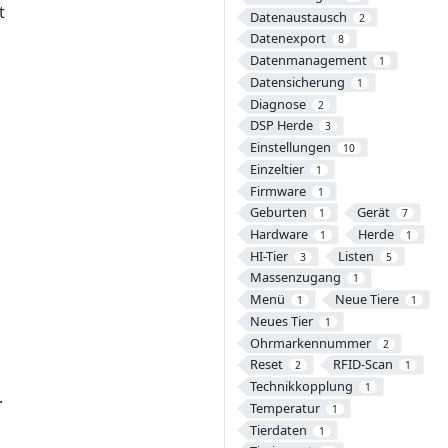
t
Datenaustausch
2
Datenexport
8
Datenmanagement
1
Datensicherung
1
Diagnose
2
DSP Herde
3
Einstellungen
10
Einzeltier
1
Firmware
1
Geburten
Gerät
1
7
Hardware
Herde
1
1
HI-Tier
Listen
3
5
Massenzugang
1
Menü
Neue Tiere
1
1
Neues Tier
1
Ohrmarkennummer
2
Reset
RFID-Scan
2
1
Technikkopplung
1
.
Temperatur
1
Tierdaten
1