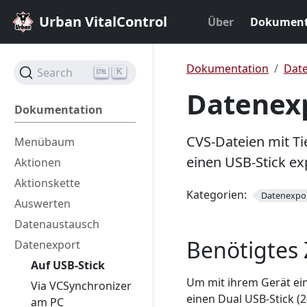
Urban VitalControl
Über
Dokument
Dokumentation
Dat
Search
K
Datenexp
Dokumentation
CVS-Dateien mit Ti
Menübaum
einen USB-Stick ex
Aktionen
Aktionskette
Kategorien:
Datenexpo
Auswerten
Datenaustausch
Benötigtes
Datenexport
Auf USB-Stick
Um mit ihrem Gerät ei
Via VCSynchronizer
einen Dual USB-Stick (
am PC