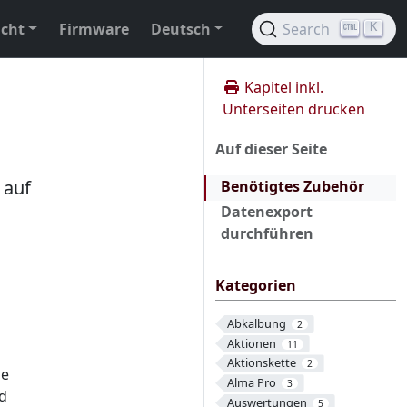
ucht
Firmware
Deutsch
Search
K
Kapitel inkl.
Unterseiten drucken
Auf dieser Seite
 auf
Benötigtes Zubehör
Datenexport
durchführen
Kategorien
Abkalbung
2
Aktionen
11
Aktionskette
2
ie
Alma Pro
3
nd
Auswertungen
5