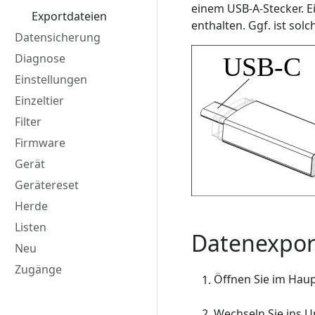
einem USB-A-Stecker. E
Exportdateien
enthalten. Ggf. ist solc
Datensicherung
Diagnose
Einstellungen
Einzeltier
Filter
Firmware
Gerät
Gerätereset
Herde
Listen
Datenexpor
Neu
Zugänge
Öffnen Sie im Hau
Wechseln Sie ins