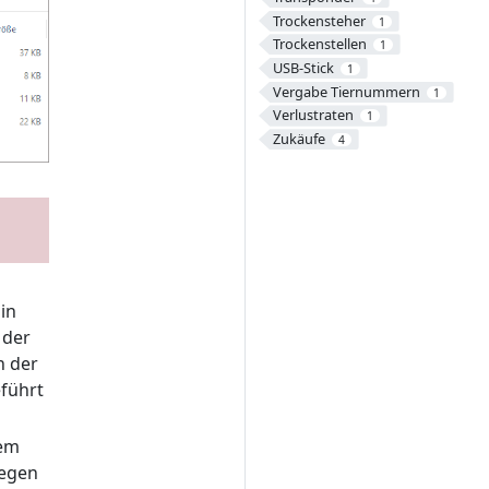
Trockensteher
1
Trockenstellen
1
USB-Stick
1
Vergabe Tiernummern
1
Verlustraten
1
Zukäufe
4
in
 der
n der
führt
dem
legen