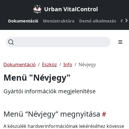
Urban VitalControl
Dokumentáció
Menüstruktúra
Demó alkalmazás
Fir
Dokumentáció
Eszköz
Info
Névjegy
Menü "Névjegy"
Gyártói információk megjelenítése
Menü “Névjegy” megnyitása
A készülék hardverinformációinak lekéréséhez kövesse