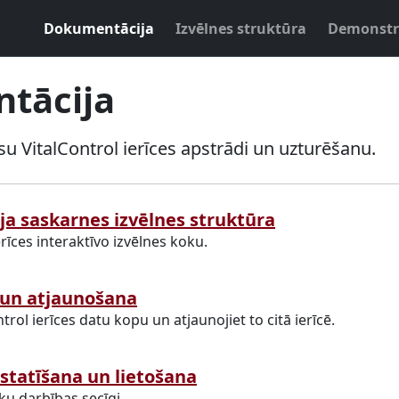
Dokumentācija
Izvēlnes struktūra
Demonstr
tācija
ūsu VitalControl ierīces apstrādi un uzturēšanu.
āja saskarnes izvēlnes struktūra
rīces interaktīvo izvēlnes koku.
 un atjaunošana
trol ierīces datu kopu un atjaunojiet to citā ierīcē.
statīšana un lietošana
eku darbības secīgi