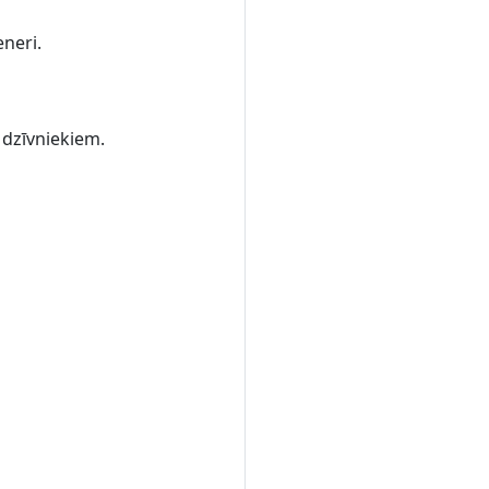
eneri.
m dzīvniekiem.