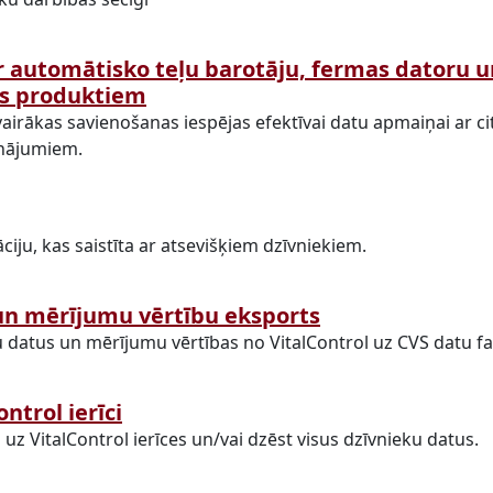
 automātisko teļu barotāju, fermas datoru u
s produktiem
r vairākas savienošanas iespējas efektīvai datu apmaiņai ar 
nājumiem.
ciju, kas saistīta ar atsevišķiem dzīvniekiem.
un mērījumu vērtību eksports
u datus un mērījumu vērtības no VitalControl uz CVS datu fa
ontrol ierīci
s uz VitalControl ierīces un/vai dzēst visus dzīvnieku datus.