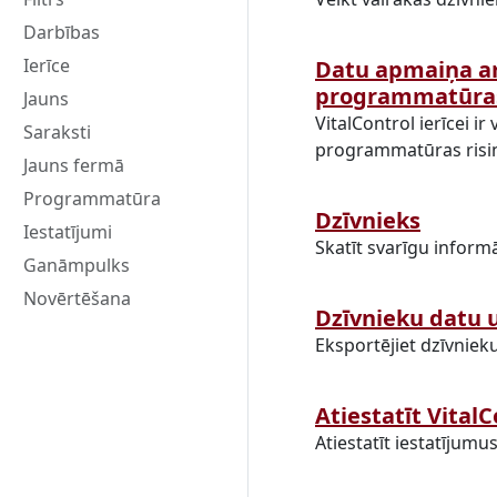
Darbības
Ierīce
Datu apmaiņa ar
programmatūra
Jauns
VitalControl ierīcei i
Saraksti
programmatūras risi
Jauns fermā
Programmatūra
Dzīvnieks
Iestatījumi
Skatīt svarīgu informā
Ganāmpulks
Novērtēšana
Dzīvnieku datu 
Eksportējiet dzīvniek
Atiestatīt VitalC
Atiestatīt iestatījumu