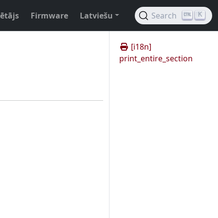
ētājs
Firmware
Latviešu
Search
K
[i18n]
print_entire_section