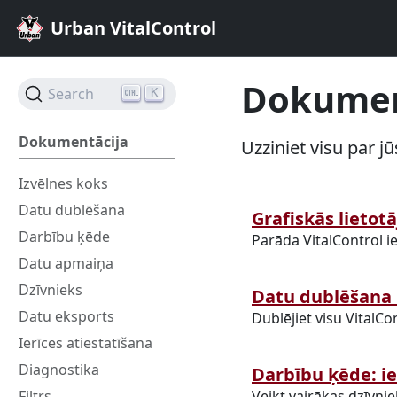
Urban VitalControl
Dokumen
Search
K
Dokumentācija
Uzziniet visu par j
Izvēlnes koks
Datu dublēšana
Grafiskās lietot
Darbību ķēde
Parāda VitalControl ie
Datu apmaiņa
Dzīvnieks
Datu dublēšana
Datu eksports
Dublējiet visu VitalCon
Ierīces atiestatīšana
Diagnostika
Darbību ķēde: ie
Filtrs
Veikt vairākas dzīvni