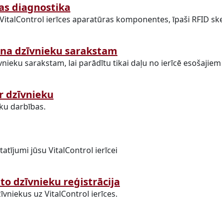
as diagnostika
 VitalControl ierīces aparatūras komponentes, īpaši RFID sk
ana dzīvnieku sarakstam
vnieku sarakstam, lai parādītu tikai daļu no ierīcē esošajie
r dzīvnieku
ku darbības.
tatījumi jūsu VitalControl ierīcei
to dzīvnieku reģistrācija
īvniekus uz VitalControl ierīces.