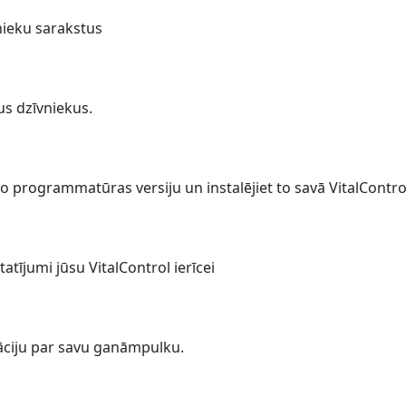
nieku sarakstus
us dzīvniekus.
o programmatūras versiju un instalējiet to savā VitalControl
tatījumi jūsu VitalControl ierīcei
āciju par savu ganāmpulku.