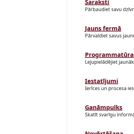
Saraksti
Pārbaudiet savu dzīv
Jauns fermā
Pārvaldiet savus jaun
Programmatūra
Lejupielādējiet jaunāk
Iestatījumi
Ierīces un procesa ies
Ganāmpulks
Skatīt svarīgu inform
Novērtēšana