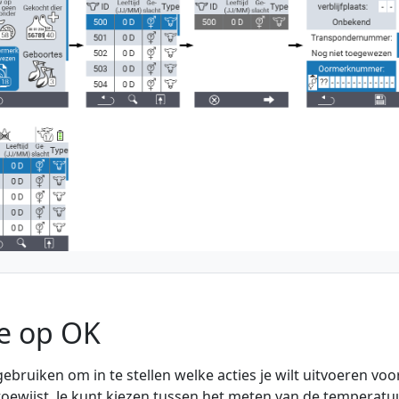
ie op OK
 gebruiken om in te stellen welke acties je wilt uitvoeren voo
 toewijst. Je kunt kiezen tussen het meten van de temperatuu