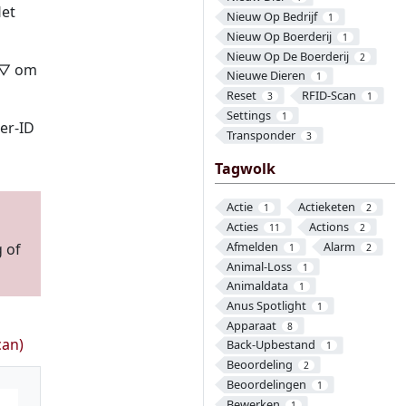
Het
Nieuw Op Bedrijf
1
Nieuw Op Boerderij
1
Nieuw Op De Boerderij
2
△ ▽ om
Nieuwe Dieren
1
Reset
RFID-Scan
3
1
Settings
1
ier-ID
Transponder
3
Tagwolk
Actie
Actieketen
1
2
Acties
Actions
11
2
Afmelden
Alarm
 of
1
2
Animal-Loss
1
Animaldata
1
Anus Spotlight
1
Apparaat
8
can)
Back-Upbestand
1
Beoordeling
2
Beoordelingen
1
Bewerken
1