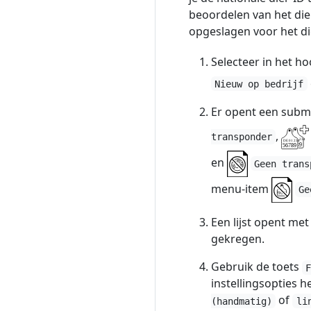
beoordelen van het dier
opgeslagen voor het die
Selecteer in het h
Nieuw op bedrijf
Er opent een subm
,
transponder
en
Geen trans
menu-item
Ge
Een lijst opent me
gekregen.
Gebruik de toets
instellingsopties 
of
(handmatig)
li