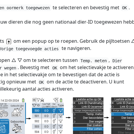
te selecteren en bevestig met
.
en oormerk toegewezen
OK
t uw dieren die nog geen nationaal dier-ID toegewezen heb
ets
om een popup op te roepen. Gebruik de pijltoetsen
te navigeren.
Vorige toegevoegde acties
oppen △ ▽ om te selecteren tussen
,
Temp. meten
Dier
. Bevestig met
om het selectievakje te activeren
r wegen
OK
je in het selectievakje om te bevestigen dat de actie is
stig opnieuw met
om de actie te deactiveren. U kunt
OK
illekeurig aantal acties activeren.