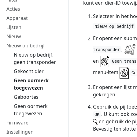
kunt een dier-ID toewijz
Acties
Selecteer in het 
Apparaat
Nieuw op bedrijf
Lijsten
Nieuw
Er opent een subm
Nieuw op bedrijf
,
transponder
Nieuw op bedrijf,
en
geen transponder
Geen trans
Gekocht dier
menu-item
Ge
Geen oormerk
Er opent een lijst
toegewezen
gekregen.
Geboortes
Geen oormerk
Gebruik de pijltoe
toegewezen
. U kunt ook zo
OK
en gebruik de pi
Firmware
Bevestig ten slott
Instellingen