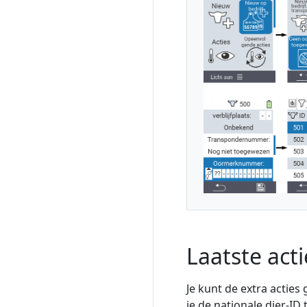
Laatste act
Je kunt de extra acties
je de nationale dier-ID