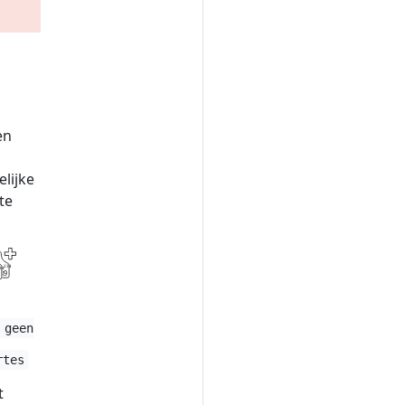
en
lijke
te
 geen
rtes
t