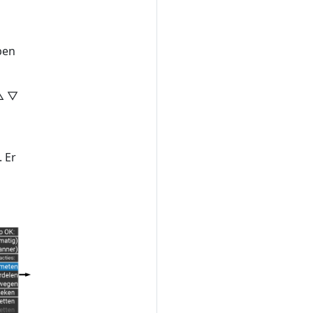
ben
 △ ▽
. Er