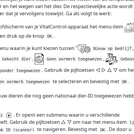
 en het wegen van het dier. De respectievelijke actie wordt 
r dat je vervolgens toewijst. Ga als volgt te werk:
oofdscherm van je VitalControl-apparaat het menu-item
en druk op de knop
.
OK
enu waarin je kunt kiezen tussen
Nieuw op bedrijf
,
,
Gekocht dier
Geen oormerk toegewezen
Geboo
. Gebruik de pijltoetsen ◁ ▷ △ ▽ om he
ponder toegewezen
te selecteren en bevestig met
.
en oormerk toegewezen
OK
t uw dieren die nog geen nationaal dier-ID toegewezen heb
. Er opent een submenu waarin u verschillende
F3
heeft. Gebruik de pijltoetsen △ ▽ om naar het menu-item
l
te navigeren. Bevestig met
. De door u
nk ID (scanner)
OK