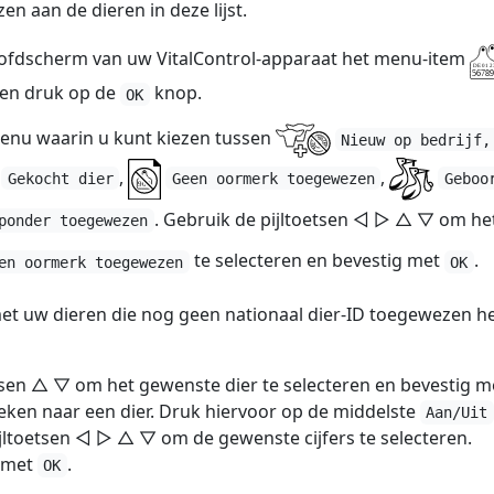
en aan de dieren in deze lijst.
hoofdscherm van uw VitalControl-apparaat het menu-item
en druk op de
knop.
OK
enu waarin u kunt kiezen tussen
Nieuw op bedrijf,
,
,
Gekocht dier
Geen oormerk toegewezen
Geboo
. Gebruik de pijltoetsen ◁ ▷ △ ▽ om he
ponder toegewezen
te selecteren en bevestig met
.
en oormerk toegewezen
OK
 met uw dieren die nog geen nationaal dier-ID toegewezen 
tsen △ ▽ om het gewenste dier te selecteren en bevestig m
eken naar een dier. Druk hiervoor op de middelste
Aan/Uit
jltoetsen ◁ ▷ △ ▽ om de gewenste cijfers te selecteren.
e met
.
OK