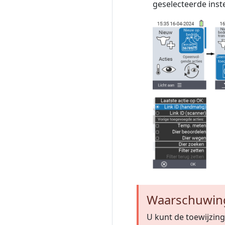
geselecteerde instel
Waarschuwin
U kunt de toewijzin