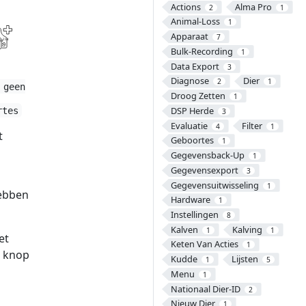
Actions
Alma Pro
2
1
Animal-Loss
1
Apparaat
7
Bulk-Recording
1
Data Export
3
Diagnose
Dier
2
1
 geen
Droog Zetten
1
DSP Herde
rtes
3
Evaluatie
Filter
4
1
t
Geboortes
1
Gegevensback-Up
1
Gegevensexport
3
Gegevensuitwisseling
1
hebben
Hardware
1
Instellingen
8
Kalven
Kalving
1
1
et
Keten Van Acties
1
knop
Kudde
Lijsten
1
5
Menu
1
Nationaal Dier-ID
2
Nieuw Dier
1