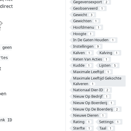
Gegevensexport
2
direct
Geobserveerd
1
Gewicht
3
Gewichten
1
Hoofdmenu
1
Hoogte
1
In De Gaten Houden
1
Instellingen
9
, geen
Kalven
Kalving
1
1
rtes
Keten Van Acties
1
Kudde
Lijsten
1
5
t
Maximale Leeftijd
1
Maximale Leeftijd Gekochte
Kalveren
1
Nationaal Dier-ID
2
ben
Nieuw Op Bedrijf
1
Nieuw Op Boerderij
1
Nieuw Op De Boerderij
2
Nieuwe Dieren
1
ink ID
Rating
Settings
1
1
Sterfte
Taal
1
1