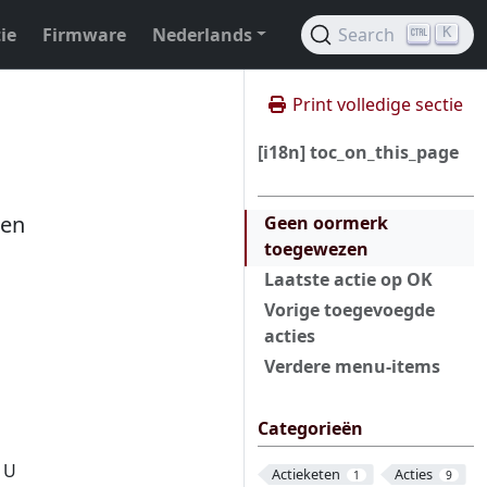
ie
Firmware
Nederlands
Search
K
Print volledige sectie
[i18n] toc_on_this_page
ben
Geen oormerk
toegewezen
Laatste actie op OK
Vorige toegevoegde
acties
Verdere menu-items
Categorieën
 U
Actieketen
Acties
1
9