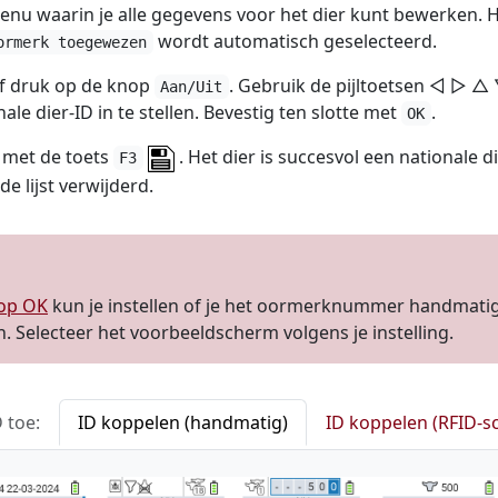
nu waarin je alle gegevens voor het dier kunt bewerken. 
wordt automatisch geselecteerd.
ormerk toegewezen
f druk op de knop
. Gebruik de pijltoetsen ◁ ▷ 
Aan/Uit
le dier-ID in te stellen. Bevestig ten slotte met
.
OK
p met de toets
. Het dier is succesvol een nationale d
F3
e lijst verwijderd.
 op OK
kun je instellen of je het oormerknummer handmatig
n. Selecteer het voorbeeldscherm volgens je instelling.
 toe:
ID koppelen (handmatig)
ID koppelen (RFID-s