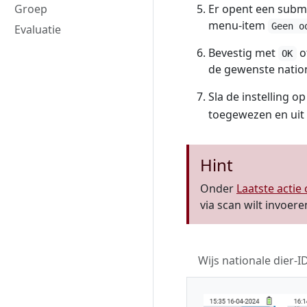
Er opent een subme
Groep
menu-item
Geen o
Evaluatie
Bevestig met
o
OK
de gewenste nationa
Sla de instelling o
toegewezen en uit d
Hint
Onder
Laatste actie
via scan wilt invoere
Wijs nationale dier-ID