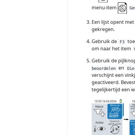
menu-item
Ge
Een lijst opent me
gekregen.
Gebruik de
to
F3
om naar het item
Gebruik de pijlkn
en
beoordelen
Die
verschijnt een vink
geactiveerd. Beve
tegelijkertijd een w