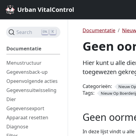
Urban VitalControl
Documentatie
Nieuw
Search
K
Geen oo
Documentatie
Hier kunt u alle di
Menustructuur
toegewezen gekrege
Gegevensback-up
Opeenvolgende acties
Categorieën:
Nieuw Op 
Gegevensuitwisseling
Tags:
Nieuw Op Boerderij
Dier
Gegevensexport
Geen oorm
Apparaat resetten
Diagnose
In deze lijst vindt u a
Filter