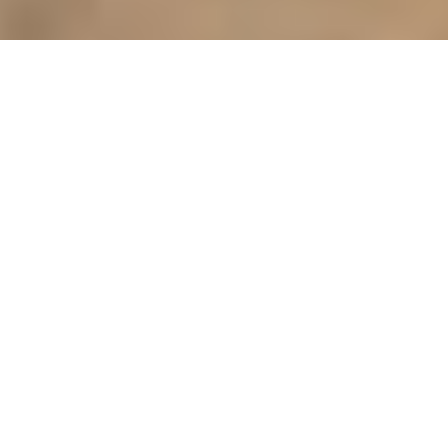
Reduce
hârtiile
Crește
sănătatea animalelor
Ai
totul
la
vedere
Cu doar
un singur dispozitiv