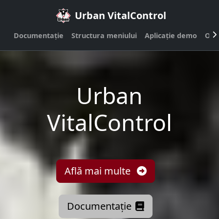
Urban VitalControl
Documentație
Structura meniului
Aplicație demo
Opr
Urban
VitalControl
Află mai multe
Documentație