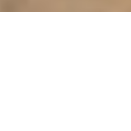
Зменшіть
паперову роботу
Покращуйте
здоров’я тварин
Майте
все
під
рукою
Завдяки
одному пристрою