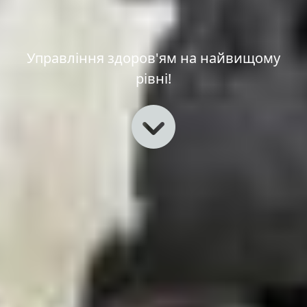
Управління здоров'ям на найвищому
рівні!